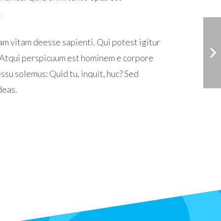
.
tam vitam deesse sapienti. Qui potest igitur
o. Atqui perspicuum est hominem e corpore
ssu solemus: Quid tu, inquit, huc? Sed
deas.