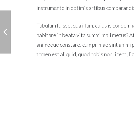
instrumento in optimis artibus comparandis
Tubulum fuisse, qua illum, cuius is condemn
habitare in beata vita summi mali metus? A
animoque constare, cum primae sint animi p
tamen est aliquid, quod nobis non liceat, lic