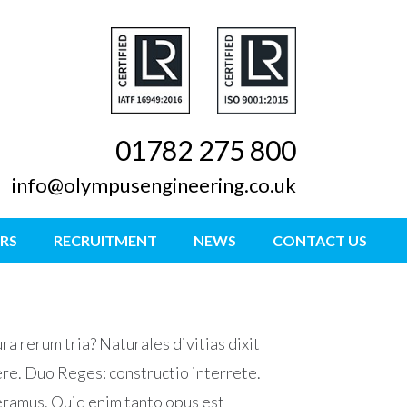
01782 275 800
info@olympusengineering.co.uk
RS
RECRUITMENT
NEWS
CONTACT US
ra rerum tria? Naturales divitias dixit
rere. Duo Reges: constructio interrete.
seramus. Quid enim tanto opus est