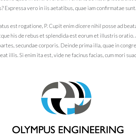
? Expressa vero in iis aetatibus, quae iam confirmatae sunt
atus est rogatione, P. Cupit enim dícere nihil posse ad bea
tque his de rebus et splendida est eorum et illustris orati
artes, secundae corporis. Deinde prima illa, quae in congre
eat illis. Si enim ita est, vide ne facinus facias, cum mori sua