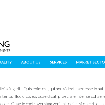
ALITY
ABOUT US
SERVICES
MARKET SECTO
piscing elit. Quis enim est, qui non videat haec esse in natu
tenta. Illud dico, ea, quae dicat, praeclare inter se cohae
nacem; Quae in controversiam veniunt, de iis, si placet, dis