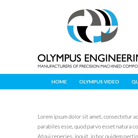
HOME
OLYMPUS VIDEO
QU
Lorem ipsum dolor sit amet, consectetur adi
parabiles esse, quod parvo esset natura con
Atqui reperies, inquit, in hoc quidem perti